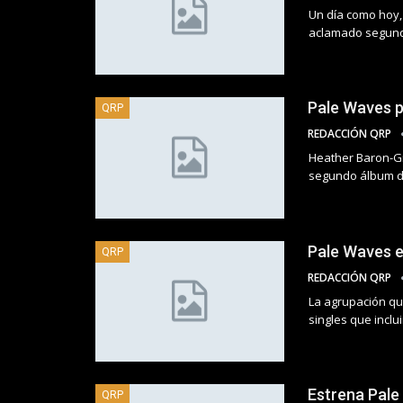
Un día como hoy,
aclamado segun
Pale Waves p
QRP
REDACCIÓN QRP
Heather Baron-Gr
segundo álbum de
Pale Waves es
QRP
REDACCIÓN QRP
La agrupación qu
singles que inclu
Estrena Pale
QRP