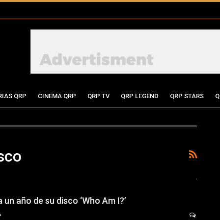
RIAS QRP
CINEMA QRP
QRP TV
QRP LEGEND
QRP STARS
Q
sco
a un año de su disco ‘Who Am I?’