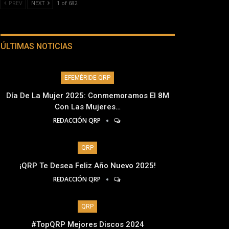
PREV
NEXT
1 of 682
ÚLTIMAS NOTICIAS
EFEMÉRIDE QRP
Día De La Mujer 2025: Conmemoramos El 8M
Con Las Mujeres…
REDACCIÓN QRP
QRP
¡QRP Te Desea Feliz Año Nuevo 2025!
REDACCIÓN QRP
QRP
#TopQRP Mejores Discos 2024