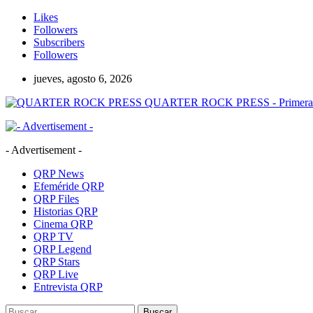
Likes
Followers
Subscribers
Followers
jueves, agosto 6, 2026
QUARTER ROCK PRESS - Primera Age
- Advertisement -
QRP News
Efeméride QRP
QRP Files
Historias QRP
Cinema QRP
QRP TV
QRP Legend
QRP Stars
QRP Live
Entrevista QRP