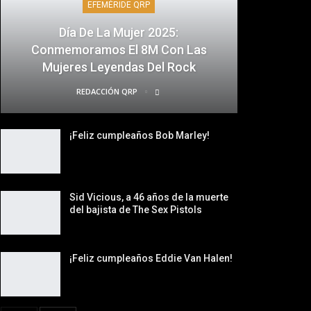
EFEMÉRIDE QRP
Día De La Mujer 2025:
Conmemoramos El 8M Con Las
Mujeres Leyendas Del Rock
REDACCIÓN QRP
¡Feliz cumpleaños Bob Marley!
Sid Vicious, a 46 años de la muerte
del bajista de The Sex Pistols
¡Feliz cumpleaños Eddie Van Halen!