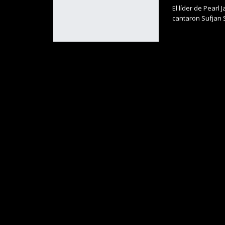
El líder de Pearl
cantaron Sufjan S