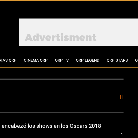
RIAS QRP
CINEMA QRP
QRP TV
QRP LEGEND
QRP STARS
Q
 encabezó los shows en los Oscars 2018