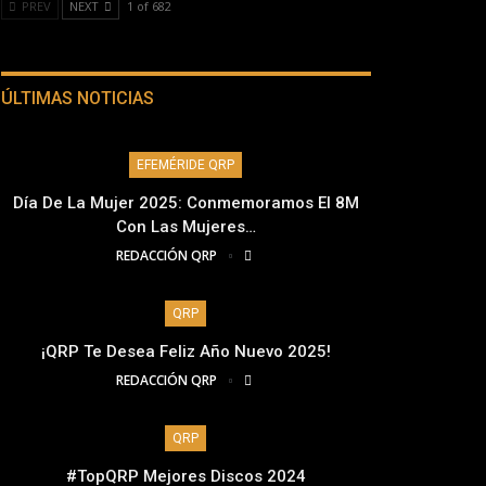
PREV
NEXT
1 of 682
ÚLTIMAS NOTICIAS
EFEMÉRIDE QRP
Día De La Mujer 2025: Conmemoramos El 8M
Con Las Mujeres…
REDACCIÓN QRP
QRP
¡QRP Te Desea Feliz Año Nuevo 2025!
REDACCIÓN QRP
QRP
#TopQRP Mejores Discos 2024