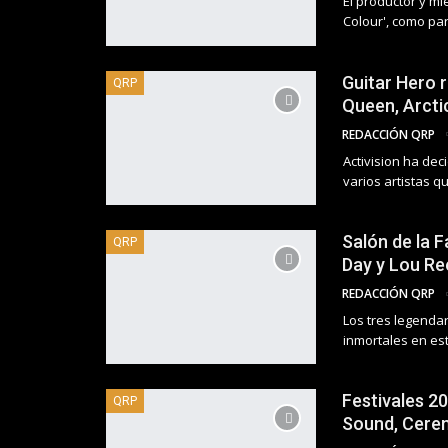
El productor y mi
Colour', como par
Guitar Hero 
QRP
Queen, Arcti
REDACCIÓN QRP
Activision ha de
varios artistas 
Salón de la F
QRP
Day y Lou Re
REDACCIÓN QRP
Los tres legenda
inmortales en es
Festivales 2
QRP
Sound, Cerem