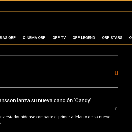
RIAS QRP
CINEMA QRP
QRP TV
QRP LEGEND
QRP STARS
Q
ansson lanza su nueva canción ‘Candy’
triz estadounidense comparte el primer adelanto de su nuevo
s