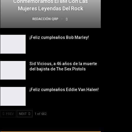
Conmemoramos El 8M Con Las
Mujeres Leyendas Del Rock
REDACCIÓN QRP
¡Feliz cumpleaños Bob Marley!
Sid Vicious, a 46 años de la muerte
del bajista de The Sex Pistols
¡Feliz cumpleaños Eddie Van Halen!
PREV
NEXT
1 of 682