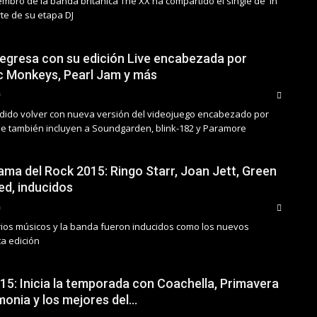
embro de la banda británica The XX ha compartido el single de 'In
te de su etapa DJ
regresa con su edición Live encabezada por
c Monkeys, Pearl Jam y más
cidido volver con nueva versión del videojuego encabezado por
que también incluyen a Soundgarden, blink-182 y Paramore
ama del Rock 2015: Ringo Starr, Joan Jett, Green
ed, inducidos
rios músicos y la banda fueron inducidos como los nuevos
ta edición
015: Inicia la temporada con Coachella, Primavera
onia y los mejores del…