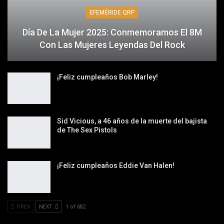
EFEMÉRIDE QRP
Día De La Mujer 2025: Conmemoramos El 8M
Con Las Mujeres Leyendas Del Rock
¡Feliz cumpleaños Bob Marley!
Sid Vicious, a 46 años de la muerte del bajista
de The Sex Pistols
¡Feliz cumpleaños Eddie Van Halen!
PREV
NEXT
1 of 682