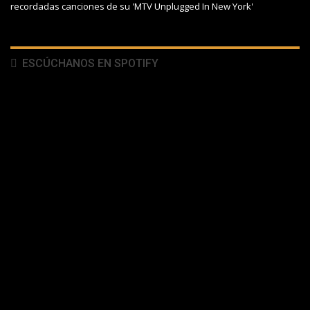
recordadas canciones de su 'MTV Unplugged In New York'
ESCÚCHANOS EN SPOTIFY