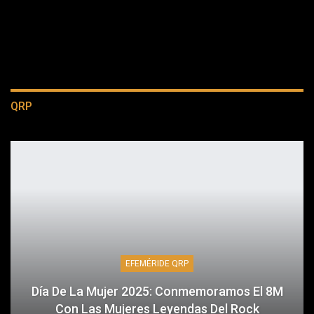
QRP
EFEMÉRIDE QRP
Día De La Mujer 2025: Conmemoramos El 8M
Con Las Mujeres Leyendas Del Rock