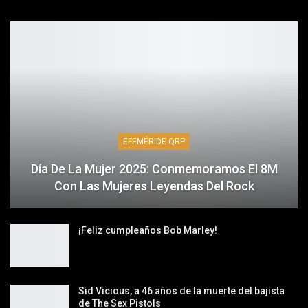
EFEMÉRIDE QRP
Día De La Mujer 2025: Conmemoramos El 8M
Con Las Mujeres Leyendas Del Rock
¡Feliz cumpleaños Bob Marley!
Sid Vicious, a 46 años de la muerte del bajista
de The Sex Pistols