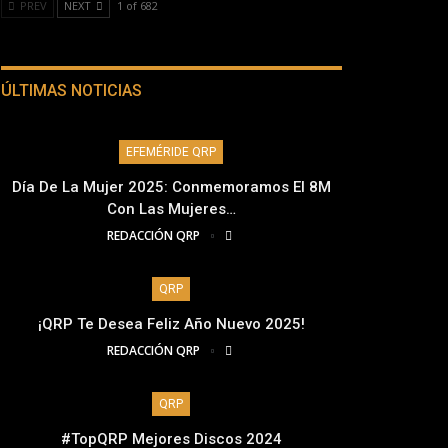
PREV
NEXT
1 of 682
ÚLTIMAS NOTICIAS
EFEMÉRIDE QRP
Día De La Mujer 2025: Conmemoramos El 8M
Con Las Mujeres…
REDACCIÓN QRP
QRP
¡QRP Te Desea Feliz Año Nuevo 2025!
REDACCIÓN QRP
QRP
#TopQRP Mejores Discos 2024