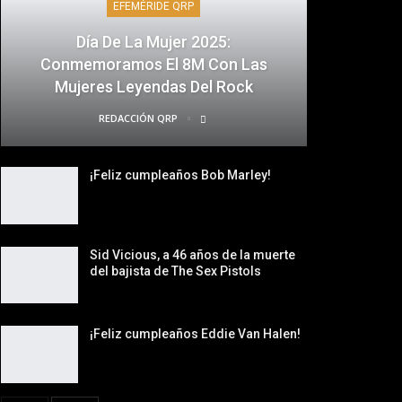
EFEMÉRIDE QRP
Día De La Mujer 2025:
Conmemoramos El 8M Con Las
Mujeres Leyendas Del Rock
REDACCIÓN QRP
¡Feliz cumpleaños Bob Marley!
Sid Vicious, a 46 años de la muerte
del bajista de The Sex Pistols
¡Feliz cumpleaños Eddie Van Halen!