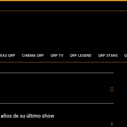
RIAS QRP
CINEMA QRP
QRP TV
QRP LEGEND
QRP STARS
Q
8 años de su último show