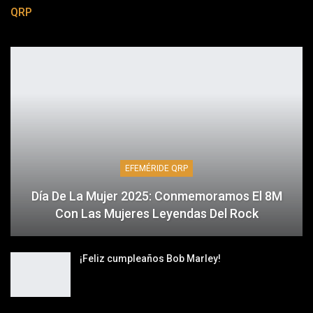
QRP
EFEMÉRIDE QRP
Día De La Mujer 2025: Conmemoramos El 8M
Con Las Mujeres Leyendas Del Rock
¡Feliz cumpleaños Bob Marley!