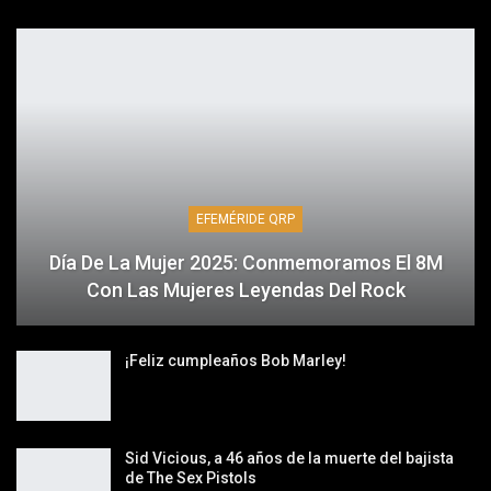
EFEMÉRIDE QRP
Día De La Mujer 2025: Conmemoramos El 8M
Con Las Mujeres Leyendas Del Rock
¡Feliz cumpleaños Bob Marley!
Sid Vicious, a 46 años de la muerte del bajista
de The Sex Pistols