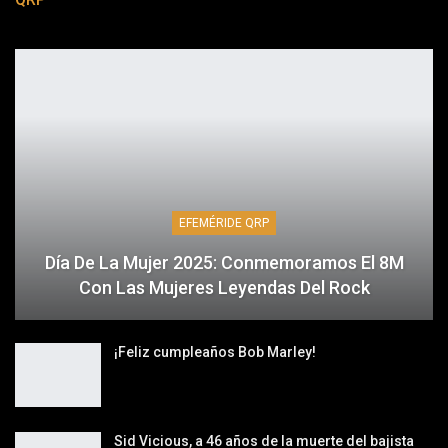
EFEMÉRIDE QRP
Día De La Mujer 2025: Conmemoramos El 8M
Con Las Mujeres Leyendas Del Rock
¡Feliz cumpleaños Bob Marley!
Sid Vicious, a 46 años de la muerte del bajista