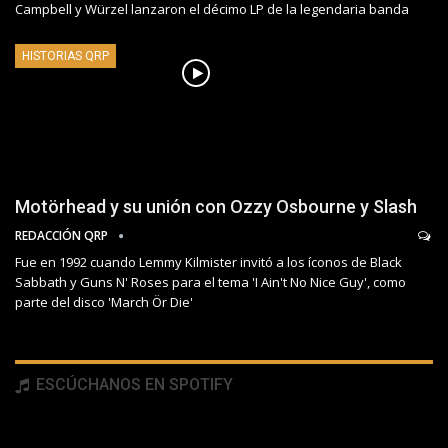
Campbell y Würzel lanzaron el décimo LP de la legendaria banda
HISTORIAS QRP
Motörhead y su unión con Ozzy Osbourne y Slash
REDACCIÓN QRP
Fue en 1992 cuando Lemmy Kilmister invitó a los íconos de Black
Sabbath y Guns N' Roses para el tema 'I Ain't No Nice Guy', como
parte del disco 'March Ör Die'
ESCÚCHANOS EN SPOTIFY