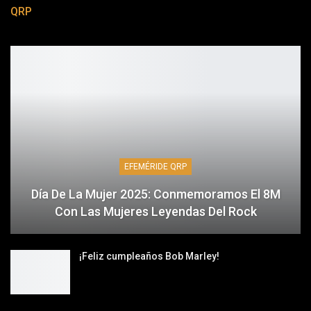
QRP
EFEMÉRIDE QRP
Día De La Mujer 2025: Conmemoramos El 8M
Con Las Mujeres Leyendas Del Rock
¡Feliz cumpleaños Bob Marley!