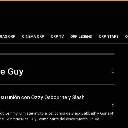
RIAS QRP
CINEMA QRP
QRP TV
QRP LEGEND
QRP STARS
Q
ce Guy
su unión con Ozzy Osbourne y Slash
do Lemmy Kilmister invitó a los íconos de Black Sabbath y Guns N'
a 'I Ain't No Nice Guy', como parte del disco 'March Ör Die'