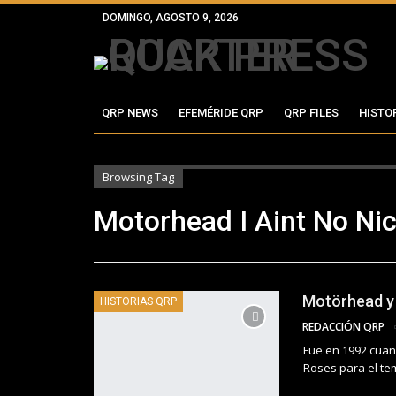
DOMINGO, AGOSTO 9, 2026
QRP NEWS
EFEMÉRIDE QRP
QRP FILES
HISTO
Browsing Tag
Motorhead I Aint No Ni
Motörhead y 
HISTORIAS QRP
REDACCIÓN QRP
Fue en 1992 cuan
Roses para el tem