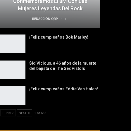
Conmemoramos El 8M Con Las
Mujeres Leyendas Del Rock
REDACCIÓN QRP
¡Feliz cumpleaños Bob Marley!
Sid Vicious, a 46 años de la muerte
del bajista de The Sex Pistols
¡Feliz cumpleaños Eddie Van Halen!
PREV
NEXT
1 of 682