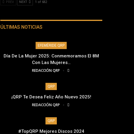
PREV
NEXT
1 of 682
ÚLTIMAS NOTICIAS
EFEMÉRIDE QRP
Día De La Mujer 2025: Conmemoramos El 8M
Con Las Mujeres…
REDACCIÓN QRP
QRP
¡QRP Te Desea Feliz Año Nuevo 2025!
REDACCIÓN QRP
QRP
#TopQRP Mejores Discos 2024