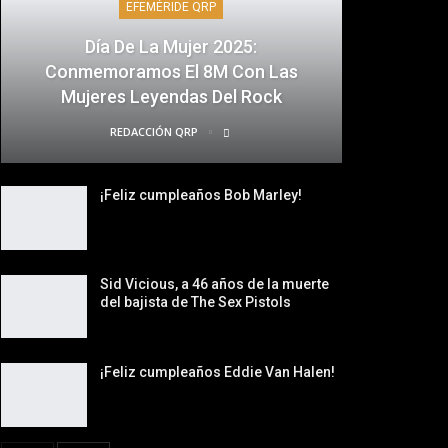
EFEMÉRIDE QRP
Día De La Mujer 2025:
Conmemoramos El 8M Con Las
Mujeres Leyendas Del Rock
REDACCIÓN QRP
¡Feliz cumpleaños Bob Marley!
Sid Vicious, a 46 años de la muerte
del bajista de The Sex Pistols
¡Feliz cumpleaños Eddie Van Halen!