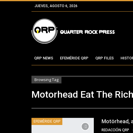
JUEVES, AGOSTO 6, 2026
QRP NEWS
EFEMÉRIDE QRP
QRP FILES
HISTO
Browsing Tag
Motorhead Eat The Ric
Motörhead, a 
EFEMÉRIDE QRP
REDACCIÓN QRP