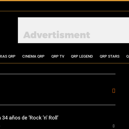
RIAS QRP
CINEMA QRP
QRP TV
QRP LEGEND
QRP STARS
Q
h
34 años de ‘Rock ‘n’ Roll’