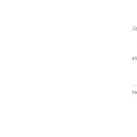
¡Q
#T
Ne