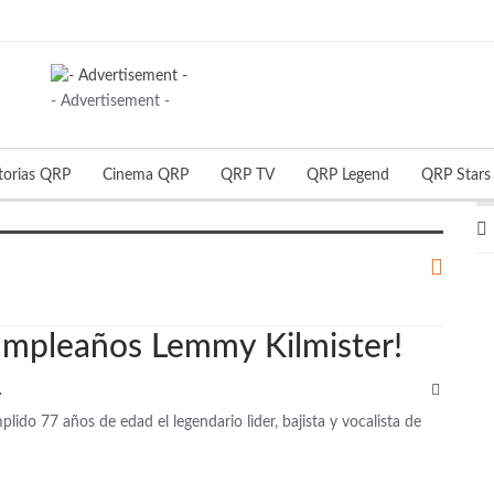
- Advertisement -
torias QRP
Cinema QRP
QRP TV
QRP Legend
QRP Stars
cumpleaños Lemmy Kilmister!
QRP
ido 77 años de edad el legendario lìder, bajista y vocalista de