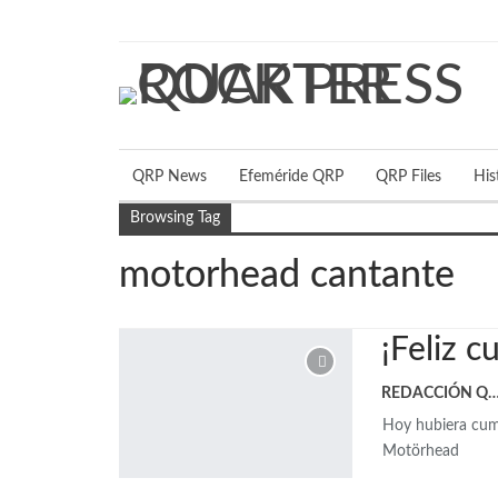
miércoles, agosto 5, 2026
QRP News
Efeméride QRP
QRP Files
His
Browsing Tag
motorhead cantante
¡Feliz 
REDACCIÓN 
Hoy hubiera cumpl
Motörhead