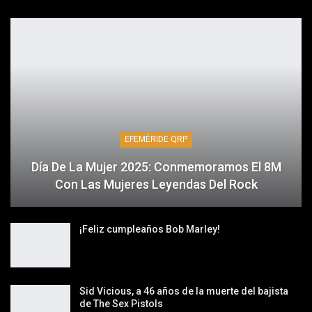
EFEMÉRIDE QRP
Día De La Mujer 2025: Conmemoramos El 8M
Con Las Mujeres Leyendas Del Rock
¡Feliz cumpleaños Bob Marley!
Sid Vicious, a 46 años de la muerte del bajista
de The Sex Pistols