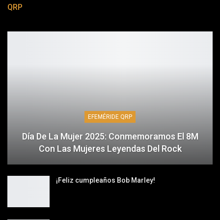
QRP
EFEMÉRIDE QRP
Día De La Mujer 2025: Conmemoramos El 8M
Con Las Mujeres Leyendas Del Rock
¡Feliz cumpleaños Bob Marley!