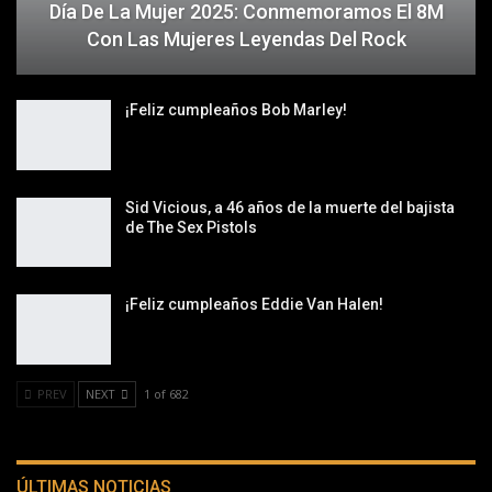
Día De La Mujer 2025: Conmemoramos El 8M
Con Las Mujeres Leyendas Del Rock
¡Feliz cumpleaños Bob Marley!
Sid Vicious, a 46 años de la muerte del bajista
de The Sex Pistols
¡Feliz cumpleaños Eddie Van Halen!
PREV
NEXT
1 of 682
ÚLTIMAS NOTICIAS