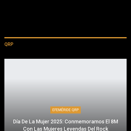
QRP
EFEMÉRIDE QRP
Día De La Mujer 2025: Conmemoramos El 8M
Con Las Mujeres Leyendas Del Rock