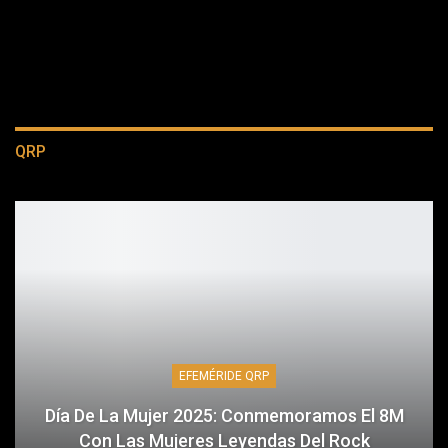
QRP
EFEMÉRIDE QRP
Día De La Mujer 2025: Conmemoramos El 8M
Con Las Mujeres Leyendas Del Rock