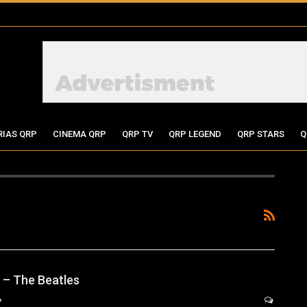
RIAS QRP
CINEMA QRP
QRP TV
QRP LEGEND
QRP STARS
Q
 – The Beatles