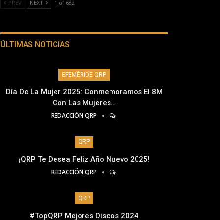
PREV
NEXT
1 of 682
ÚLTIMAS NOTICIAS
EFEMÉRIDE QRP
Día De La Mujer 2025: Conmemoramos El 8M
Con Las Mujeres…
REDACCIÓN QRP
QRP
¡QRP Te Desea Feliz Año Nuevo 2025!
REDACCIÓN QRP
QRP
#TopQRP Mejores Discos 2024