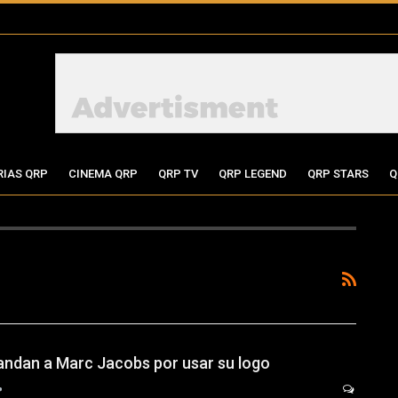
RIAS QRP
CINEMA QRP
QRP TV
QRP LEGEND
QRP STARS
Q
ndan a Marc Jacobs por usar su logo