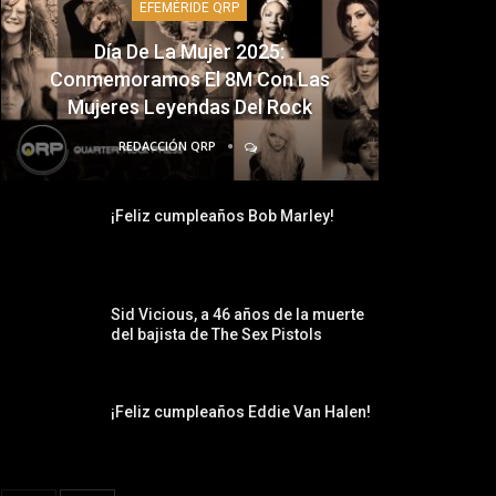
EFEMÉRIDE QRP
Día De La Mujer 2025:
Conmemoramos El 8M Con Las
Mujeres Leyendas Del Rock
REDACCIÓN QRP
¡Feliz cumpleaños Bob Marley!
Sid Vicious, a 46 años de la muerte
del bajista de The Sex Pistols
¡Feliz cumpleaños Eddie Van Halen!