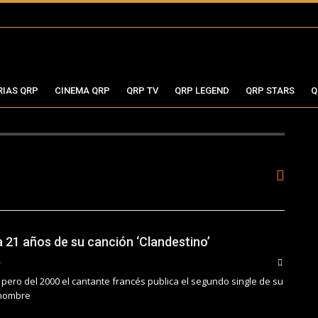
RIAS QRP
CINEMA QRP
QRP TV
QRP LEGEND
QRP STARS
Q
 21 años de su canción ‘Clandestino’
pero del 2000 el cantante francés publica el segundo single de su
 nombre