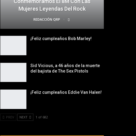
Conmemoramos El 8M Con Las
Mujeres Leyendas Del Rock
REDACCIÓN QRP
¡Feliz cumpleaños Bob Marley!
Sid Vicious, a 46 años de la muerte
del bajista de The Sex Pistols
¡Feliz cumpleaños Eddie Van Halen!
PREV
NEXT
1 of 682