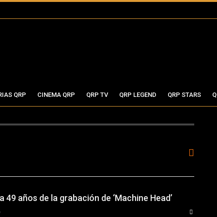
RIAS QRP
CINEMA QRP
QRP TV
QRP LEGEND
QRP STARS
Q
 a 49 años de la grabación de ‘Machine Head’