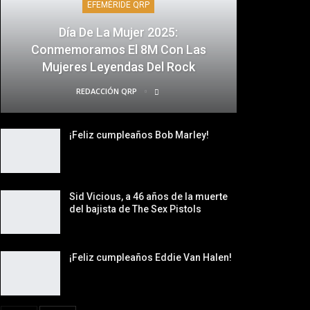
EFEMÉRIDE QRP
Día De La Mujer 2025:
Conmemoramos El 8M Con Las
Mujeres Leyendas Del Rock
REDACCIÓN QRP
¡Feliz cumpleaños Bob Marley!
Sid Vicious, a 46 años de la muerte
del bajista de The Sex Pistols
¡Feliz cumpleaños Eddie Van Halen!