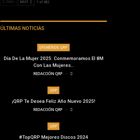
PREV
NEXT
1 of 682
ÚLTIMAS NOTICIAS
EFEMÉRIDE QRP
Día De La Mujer 2025: Conmemoramos El 8M
Con Las Mujeres…
REDACCIÓN QRP
QRP
¡QRP Te Desea Feliz Año Nuevo 2025!
REDACCIÓN QRP
QRP
#TopQRP Mejores Discos 2024