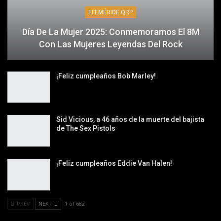
EFEMÉRIDE QRP
Día De La Mujer 2025: Conmemoramos El 8M
Con Las Mujeres Leyendas Del Rock
¡Feliz cumpleaños Bob Marley!
Sid Vicious, a 46 años de la muerte del bajista
de The Sex Pistols
¡Feliz cumpleaños Eddie Van Halen!
PREV
NEXT
1 of 682