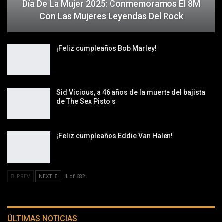
Día De La Mujer 2025: Conmemoramos El 8M
Con Las Mujeres Leyendas Del Rock
¡Feliz cumpleaños Bob Marley!
Sid Vicious, a 46 años de la muerte del bajista
de The Sex Pistols
¡Feliz cumpleaños Eddie Van Halen!
PREV
NEXT
1 of 682
ÚLTIMAS NOTICIAS