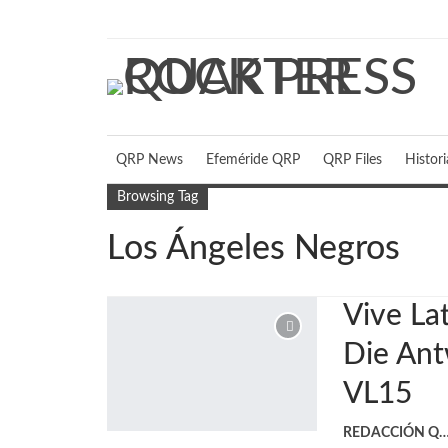
jueves, agosto 6, 2026
QRP News
Efeméride QRP
QRP Files
Histor
Browsing Tag
Los Ángeles Negros
Vive La
Die Ant
VL15
REDACCIÓN 