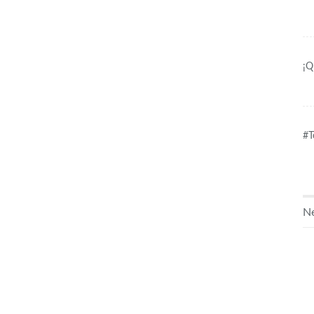
¡Q
#T
Ne