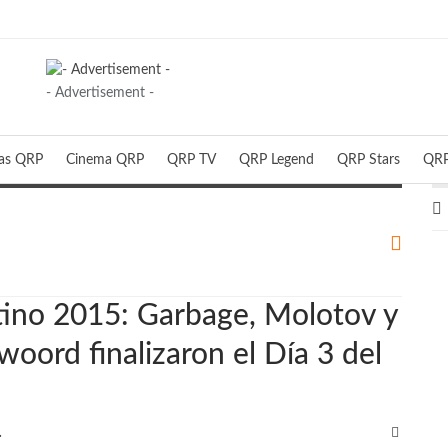
- Advertisement -
ias QRP
Cinema QRP
QRP TV
QRP Legend
QRP Stars
QRP
tino 2015: Garbage, Molotov y
woord finalizaron el Día 3 del
QRP