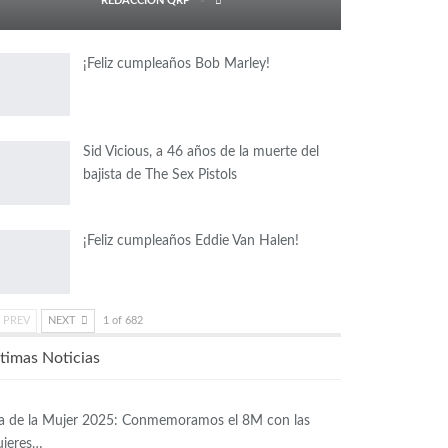
REDACCIÓN QRP
¡Feliz cumpleaños Bob Marley!
Sid Vicious, a 46 años de la muerte del
bajista de The Sex Pistols
¡Feliz cumpleaños Eddie Van Halen!
PREV
NEXT
1 of 682
timas Noticias
a de la Mujer 2025: Conmemoramos el 8M con las
jeres…