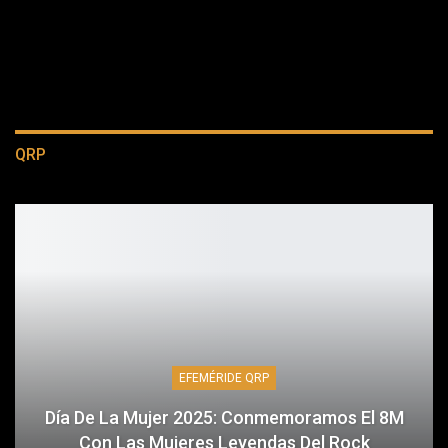
QRP
EFEMÉRIDE QRP
Día De La Mujer 2025: Conmemoramos El 8M
Con Las Mujeres Leyendas Del Rock