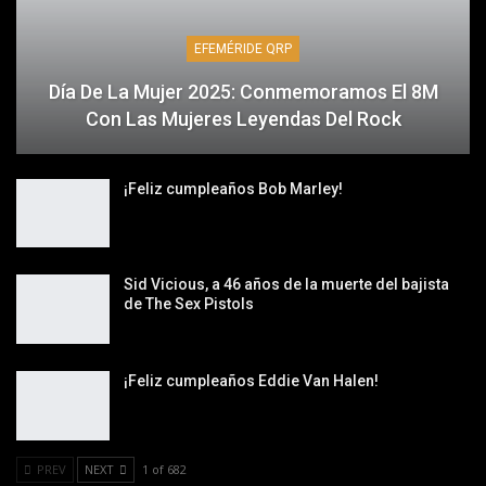
EFEMÉRIDE QRP
Día De La Mujer 2025: Conmemoramos El 8M
Con Las Mujeres Leyendas Del Rock
¡Feliz cumpleaños Bob Marley!
Sid Vicious, a 46 años de la muerte del bajista
de The Sex Pistols
¡Feliz cumpleaños Eddie Van Halen!
PREV
NEXT
1 of 682