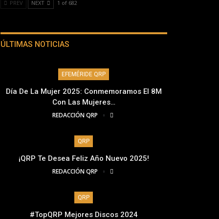
PREV
NEXT
1 of 682
ÚLTIMAS NOTICIAS
EFEMÉRIDE QRP
Día De La Mujer 2025: Conmemoramos El 8M
Con Las Mujeres…
REDACCIÓN QRP
QRP
¡QRP Te Desea Feliz Año Nuevo 2025!
REDACCIÓN QRP
QRP
#TopQRP Mejores Discos 2024