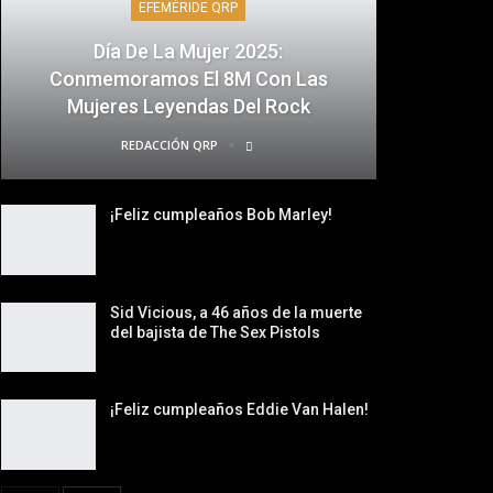
EFEMÉRIDE QRP
Día De La Mujer 2025:
Conmemoramos El 8M Con Las
Mujeres Leyendas Del Rock
REDACCIÓN QRP
¡Feliz cumpleaños Bob Marley!
Sid Vicious, a 46 años de la muerte
del bajista de The Sex Pistols
¡Feliz cumpleaños Eddie Van Halen!