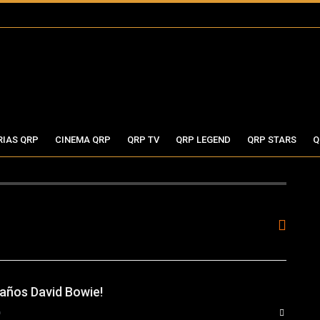
RIAS QRP
CINEMA QRP
QRP TV
QRP LEGEND
QRP STARS
Q
eaños David Bowie!