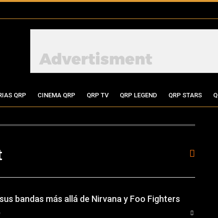
RIAS QRP
CINEMA QRP
QRP TV
QRP LEGEND
QRP STARS
Q
t
 sus bandas más allá de Nirvana y Foo Fighters