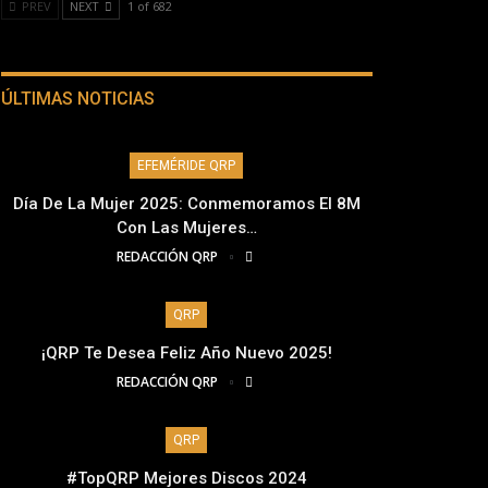
PREV
NEXT
1 of 682
ÚLTIMAS NOTICIAS
EFEMÉRIDE QRP
Día De La Mujer 2025: Conmemoramos El 8M
Con Las Mujeres…
REDACCIÓN QRP
QRP
¡QRP Te Desea Feliz Año Nuevo 2025!
REDACCIÓN QRP
QRP
#TopQRP Mejores Discos 2024