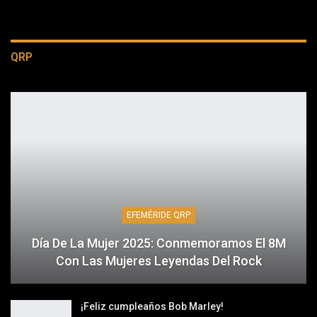
QRP
EFEMÉRIDE QRP
Día De La Mujer 2025: Conmemoramos El 8M
Con Las Mujeres Leyendas Del Rock
¡Feliz cumpleaños Bob Marley!