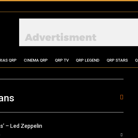
RIAS QRP
CINEMA QRP
QRP TV
QRP LEGEND
QRP STARS
Q
eans
s’ – Led Zeppelin