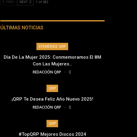
PREV
NEXT
1 of 682
ÚLTIMAS NOTICIAS
EFEMÉRIDE QRP
Día De La Mujer 2025: Conmemoramos El 8M
Con Las Mujeres…
REDACCIÓN QRP
QRP
¡QRP Te Desea Feliz Año Nuevo 2025!
REDACCIÓN QRP
QRP
#TopQRP Mejores Discos 2024