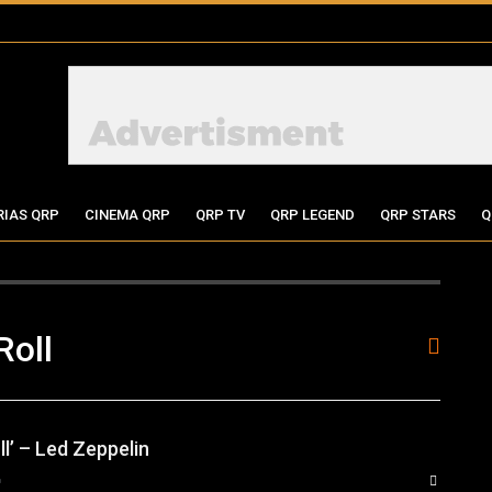
RIAS QRP
CINEMA QRP
QRP TV
QRP LEGEND
QRP STARS
Q
Roll
l’ – Led Zeppelin