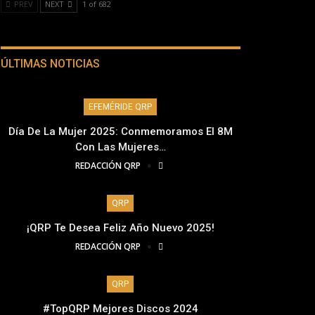
PREV
NEXT
1 of 682
ÚLTIMAS NOTICIAS
EFEMÉRIDE QRP
Día De La Mujer 2025: Conmemoramos El 8M
Con Las Mujeres…
REDACCIÓN QRP
QRP
¡QRP Te Desea Feliz Año Nuevo 2025!
REDACCIÓN QRP
QRP
#TopQRP Mejores Discos 2024