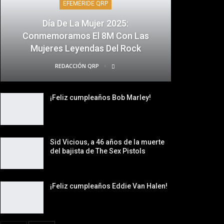
EFEMÉRIDE QRP
Día De La Mujer 2025:
Conmemoramos El 8M Con Las
Mujeres Leyendas Del Rock
REDACCIÓN QRP
¡Feliz cumpleaños Bob Marley!
Sid Vicious, a 46 años de la muerte
del bajista de The Sex Pistols
¡Feliz cumpleaños Eddie Van Halen!