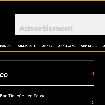
RIAS QRP
CINEMA QRP
QRP TV
QRP LEGEND
QRP STARS
Q
sco
Bad Times’ – Led Zeppelin