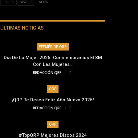
PREV
NEXT
1 of 682
ÚLTIMAS NOTICIAS
EFEMÉRIDE QRP
Día De La Mujer 2025: Conmemoramos El 8M
Con Las Mujeres…
REDACCIÓN QRP
QRP
¡QRP Te Desea Feliz Año Nuevo 2025!
REDACCIÓN QRP
QRP
#TopQRP Mejores Discos 2024