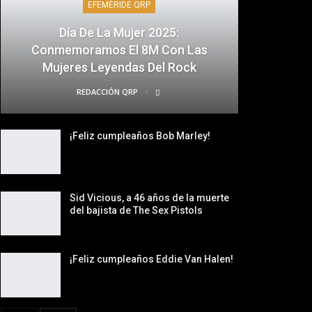
EFEMÉRIDE QRP
Día De La Mujer 2025:
Conmemoramos El 8M Con Las
Mujeres Leyendas Del Rock
REDACCIÓN QRP
¡Feliz cumpleaños Bob Marley!
Sid Vicious, a 46 años de la muerte
del bajista de The Sex Pistols
¡Feliz cumpleaños Eddie Van Halen!