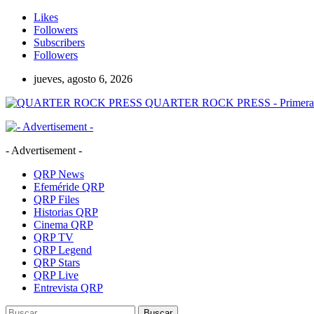
Likes
Followers
Subscribers
Followers
jueves, agosto 6, 2026
QUARTER ROCK PRESS - Primera Age
- Advertisement -
QRP News
Efeméride QRP
QRP Files
Historias QRP
Cinema QRP
QRP TV
QRP Legend
QRP Stars
QRP Live
Entrevista QRP