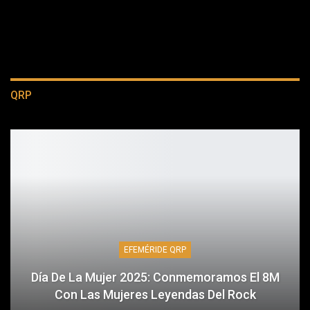
QRP
EFEMÉRIDE QRP
Día De La Mujer 2025: Conmemoramos El 8M
Con Las Mujeres Leyendas Del Rock