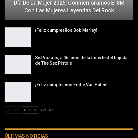
Día De La Mujer 2025: Conmemoramos El 8M
Con Las Mujeres Leyendas Del Rock
¡Feliz cumpleaños Bob Marley!
Sid Vicious, a 46 años de la muerte del bajista
de The Sex Pistols
¡Feliz cumpleaños Eddie Van Halen!
PREV
NEXT
1 of 682
ÚLTIMAS NOTICIAS