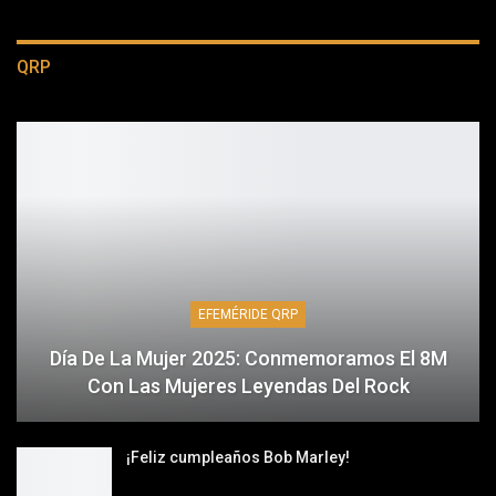
QRP
EFEMÉRIDE QRP
Día De La Mujer 2025: Conmemoramos El 8M
Con Las Mujeres Leyendas Del Rock
¡Feliz cumpleaños Bob Marley!