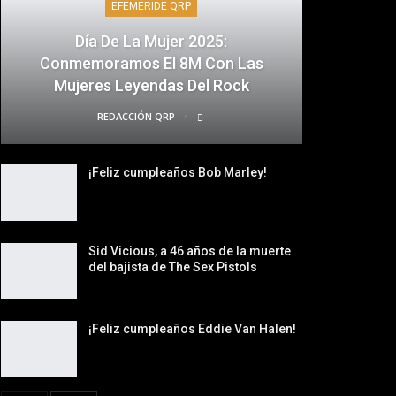
EFEMÉRIDE QRP
Día De La Mujer 2025:
Conmemoramos El 8M Con Las
Mujeres Leyendas Del Rock
REDACCIÓN QRP
¡Feliz cumpleaños Bob Marley!
Sid Vicious, a 46 años de la muerte
del bajista de The Sex Pistols
¡Feliz cumpleaños Eddie Van Halen!