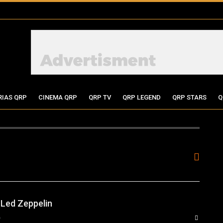
RIAS QRP
CINEMA QRP
QRP TV
QRP LEGEND
QRP STARS
Q
 Led Zeppelin