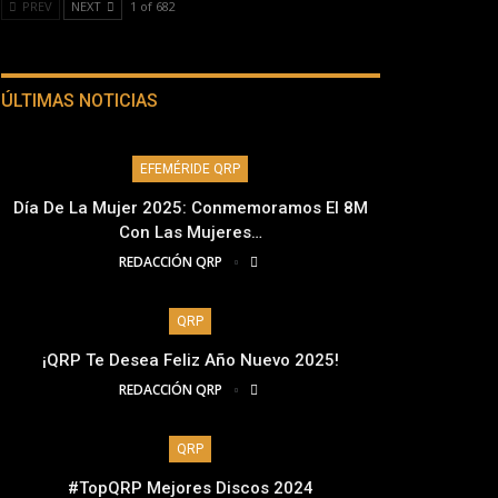
PREV
NEXT
1 of 682
ÚLTIMAS NOTICIAS
EFEMÉRIDE QRP
Día De La Mujer 2025: Conmemoramos El 8M
Con Las Mujeres…
REDACCIÓN QRP
QRP
¡QRP Te Desea Feliz Año Nuevo 2025!
REDACCIÓN QRP
QRP
#TopQRP Mejores Discos 2024