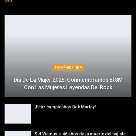
EFEMÉRIDE QRP
Día De La Mujer 2025: Conmemoramos El 8M
Con Las Mujeres Leyendas Del Rock
¡Feliz cumpleaños Bob Marley!
Sid Vicious, a 46 años de la muerte del bajista