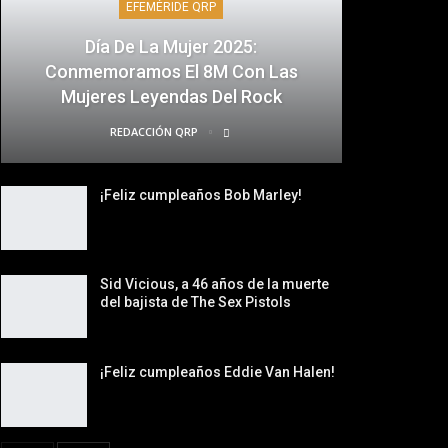
EFEMÉRIDE QRP
Día De La Mujer 2025:
Conmemoramos El 8M Con Las
Mujeres Leyendas Del Rock
REDACCIÓN QRP
¡Feliz cumpleaños Bob Marley!
Sid Vicious, a 46 años de la muerte
del bajista de The Sex Pistols
¡Feliz cumpleaños Eddie Van Halen!