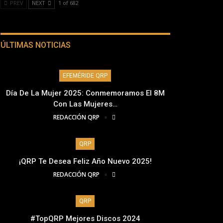
PREV
NEXT
1 of 682
ÚLTIMAS NOTICIAS
EFEMÉRIDE QRP
Día De La Mujer 2025: Conmemoramos El 8M
Con Las Mujeres…
REDACCIÓN QRP
QRP
¡QRP Te Desea Feliz Año Nuevo 2025!
REDACCIÓN QRP
QRP
#TopQRP Mejores Discos 2024