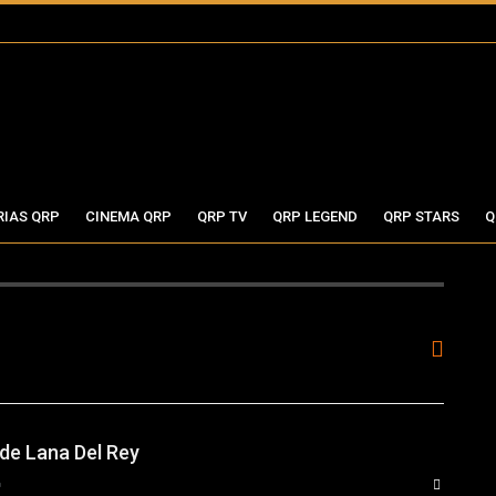
RIAS QRP
CINEMA QRP
QRP TV
QRP LEGEND
QRP STARS
Q
 de Lana Del Rey