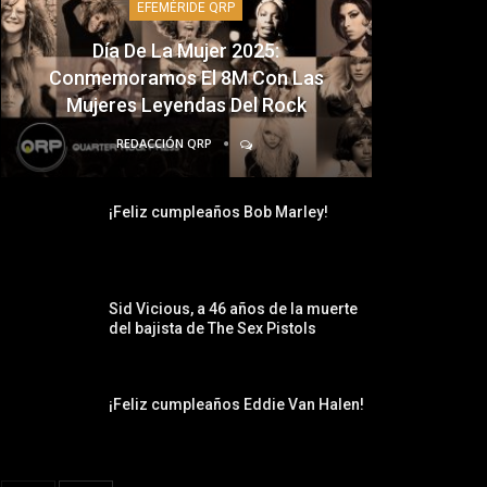
EFEMÉRIDE QRP
Día De La Mujer 2025:
Conmemoramos El 8M Con Las
Mujeres Leyendas Del Rock
REDACCIÓN QRP
¡Feliz cumpleaños Bob Marley!
Sid Vicious, a 46 años de la muerte
del bajista de The Sex Pistols
¡Feliz cumpleaños Eddie Van Halen!