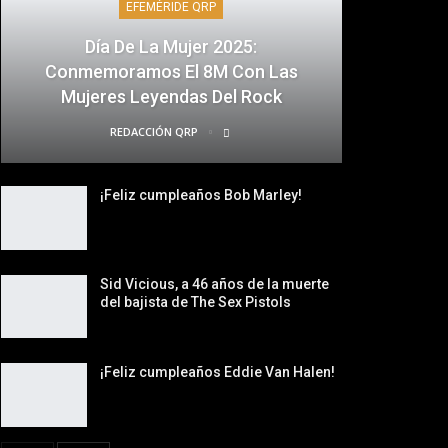
EFEMÉRIDE QRP
Día De La Mujer 2025:
Conmemoramos El 8M Con Las
Mujeres Leyendas Del Rock
REDACCIÓN QRP
¡Feliz cumpleaños Bob Marley!
Sid Vicious, a 46 años de la muerte
del bajista de The Sex Pistols
¡Feliz cumpleaños Eddie Van Halen!