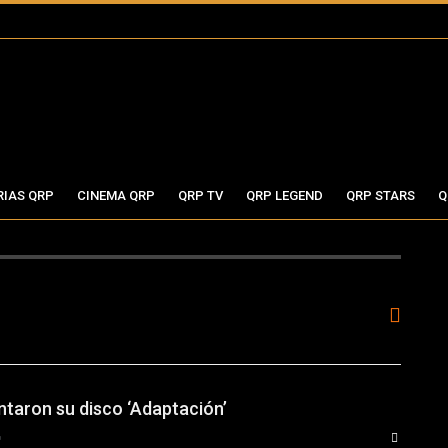
RIAS QRP
CINEMA QRP
QRP TV
QRP LEGEND
QRP STARS
Q
ntaron su disco ‘Adaptación’