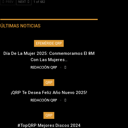
PREV
NEXT
1 of 682
ÚLTIMAS NOTICIAS
EFEMÉRIDE QRP
Día De La Mujer 2025: Conmemoramos El 8M
Con Las Mujeres…
REDACCIÓN QRP
QRP
¡QRP Te Desea Feliz Año Nuevo 2025!
REDACCIÓN QRP
QRP
#TopQRP Mejores Discos 2024