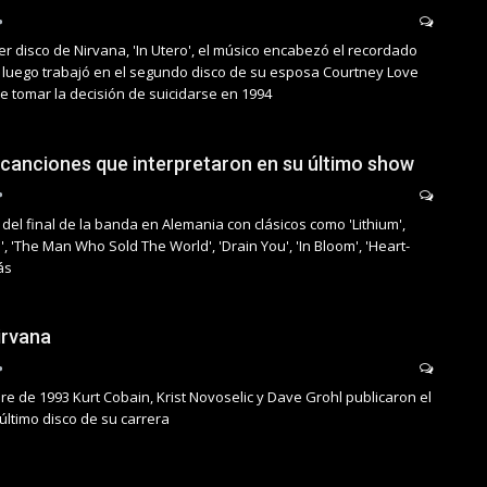
r disco de Nirvana, 'In Utero', el músico encabezó el recordado
 luego trabajó en el segundo disco de su esposa Courtney Love
e tomar la decisión de suicidarse en 1994
s canciones que interpretaron en su último show
st del final de la banda en Alemania con clásicos como 'Lithium',
, 'The Man Who Sold The World', 'Drain You', 'In Bloom', 'Heart-
ás
Nirvana
re de 1993 Kurt Cobain, Krist Novoselic y Dave Grohl publicaron el
 último disco de su carrera