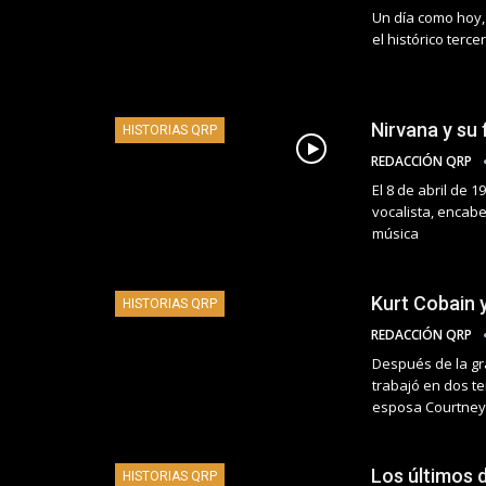
Un día como hoy, 
el histórico terce
Nirvana y su 
HISTORIAS QRP
REDACCIÓN QRP
El 8 de abril de 1
vocalista, encab
música
Kurt Cobain y
HISTORIAS QRP
REDACCIÓN QRP
Después de la gr
trabajó en dos te
esposa Courtney
Los últimos 
HISTORIAS QRP