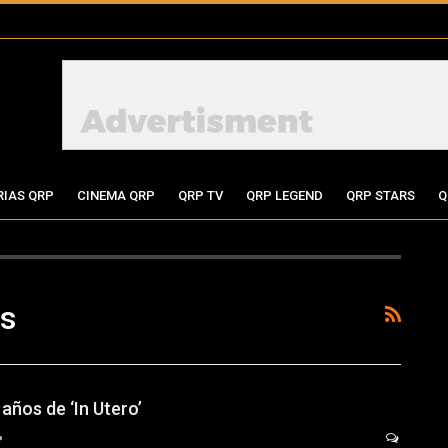
RIAS QRP
CINEMA QRP
QRP TV
QRP LEGEND
QRP STARS
Q
as
 años de ‘In Utero’