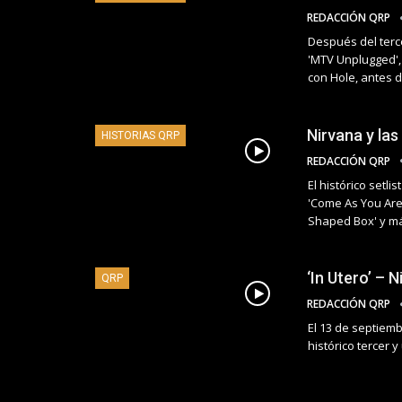
REDACCIÓN QRP
Después del terce
'MTV Unplugged',
con Hole, antes d
Nirvana y la
HISTORIAS QRP
REDACCIÓN QRP
El histórico setli
'Come As You Are'
Shaped Box' y m
‘In Utero’ – 
QRP
REDACCIÓN QRP
El 13 de septiemb
histórico tercer y