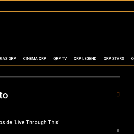
RIAS QRP
CINEMA QRP
QRP TV
QRP LEGEND
QRP STARS
Q
to
os de ‘Live Through This’