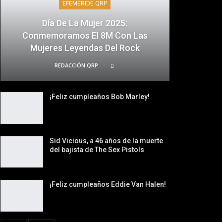
EFEMÉRIDE QRP
Día De La Mujer 2025:
Conmemoramos El 8M Con Las
Mujeres Leyendas Del Rock
REDACCIÓN QRP
¡Feliz cumpleaños Bob Marley!
Sid Vicious, a 46 años de la muerte
del bajista de The Sex Pistols
¡Feliz cumpleaños Eddie Van Halen!