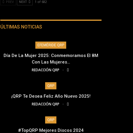
PREV
NEXT
1 of 682
ÚLTIMAS NOTICIAS
EFEMÉRIDE QRP
Día De La Mujer 2025: Conmemoramos El 8M
Con Las Mujeres…
REDACCIÓN QRP
QRP
¡QRP Te Desea Feliz Año Nuevo 2025!
REDACCIÓN QRP
QRP
#TopQRP Mejores Discos 2024