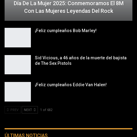
Día De La Mujer 2025: Conmemoramos El 8M
Con Las Mujeres Leyendas Del Rock
¡Feliz cumpleaños Bob Marley!
Sid Vicious, a 46 años de la muerte del bajista
de The Sex Pistols
¡Feliz cumpleaños Eddie Van Halen!
PREV
NEXT
1 of 682
ÚLTIMAS NOTICIAS