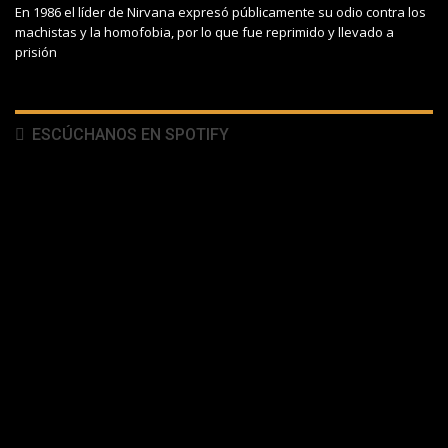
En 1986 el líder de Nirvana expresó públicamente su odio contra los
machistas y la homofobia, por lo que fue reprimido y llevado a
prisión
ESCÚCHANOS EN SPOTIFY