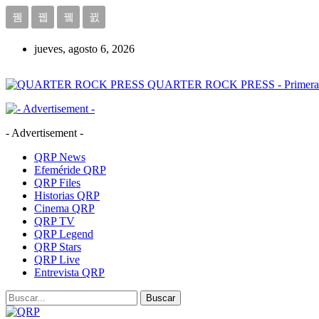
jueves, agosto 6, 2026
QUARTER ROCK PRESS - Primera Age
- Advertisement -
QRP News
Efeméride QRP
QRP Files
Historias QRP
Cinema QRP
QRP TV
QRP Legend
QRP Stars
QRP Live
Entrevista QRP