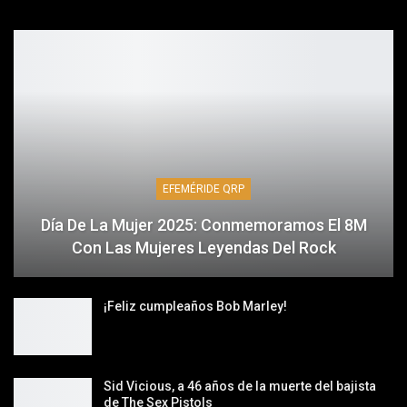
EFEMÉRIDE QRP
Día De La Mujer 2025: Conmemoramos El 8M
Con Las Mujeres Leyendas Del Rock
¡Feliz cumpleaños Bob Marley!
Sid Vicious, a 46 años de la muerte del bajista
de The Sex Pistols